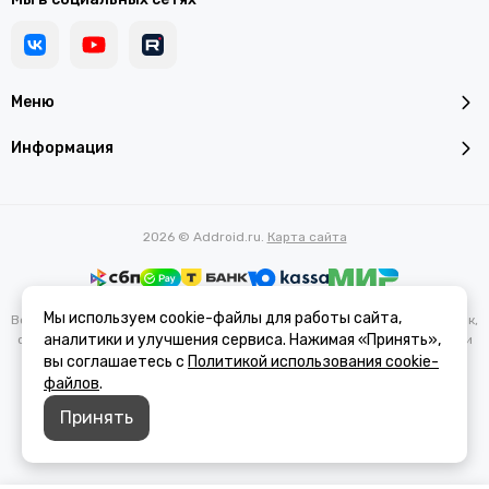
Меню
Информация
2026 © Addroid.ru.
Карта сайта
Мы используем cookie-файлы для работы сайта,
Вся представленная на сайте информация, касающаяся характеристик,
аналитики и улучшения сервиса. Нажимая «Принять»,
стоимости товаров и услуг, носит информационный характер и ни при
каких условиях не является публичной офертой, определяемой
вы соглашаетесь с
Политикой использования cookie-
положениями Статьи 437(2) Гражданского кодекса РФ.
файлов
.
Принять