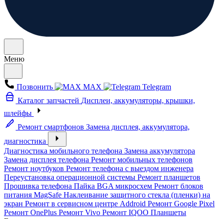
Меню
Позвонить
MAX
Telegram
Каталог запчастей
Дисплеи, аккумуляторы, крышки,
шлейфы
Ремонт смартфонов
Замена дисплея, аккумулятора,
диагностика
Диагностика мобильного телефона
Замена аккумулятора
Замена дисплея телефона
Ремонт мобильных телефонов
Ремонт ноутбуков
Ремонт телефона с выездом инженера
Переустановка операционной системы
Ремонт планшетов
Прошивка телефона
Пайка BGA микросхем
Ремонт блоков
питания MagSafe
Наклеивание защитного стекла (пленки) на
экран
Ремонт в сервисном центре Addroid
Ремонт Google Pixel
Ремонт OnePlus
Ремонт Vivo
Ремонт IQOO
Планшеты