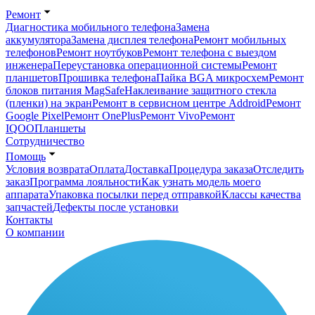
Ремонт
Диагностика мобильного телефона
Замена
аккумулятора
Замена дисплея телефона
Ремонт мобильных
телефонов
Ремонт ноутбуков
Ремонт телефона с выездом
инженера
Переустановка операционной системы
Ремонт
планшетов
Прошивка телефона
Пайка BGA микросхем
Ремонт
блоков питания MagSafe
Наклеивание защитного стекла
(пленки) на экран
Ремонт в сервисном центре Addroid
Ремонт
Google Pixel
Ремонт OnePlus
Ремонт Vivo
Ремонт
IQOO
Планшеты
Сотрудничество
Помощь
Условия возврата
Оплата
Доставка
Процедура заказа
Отследить
заказ
Программа лояльности
Как узнать модель моего
аппарата
Упаковка посылки перед отправкой
Классы качества
запчастей
Дефекты после установки
Контакты
О компании