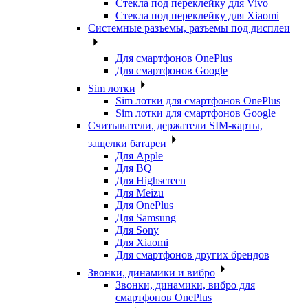
Стекла под переклейку для Vivo
Стекла под переклейку для Xiaomi
Системные разъемы, разъемы под дисплеи
Для смартфонов OnePlus
Для смартфонов Google
Sim лотки
Sim лотки для смартфонов OnePlus
Sim лотки для смартфонов Google
Считыватели, держатели SIM-карты,
защелки батареи
Для Apple
Для BQ
Для Highscreen
Для Meizu
Для OnePlus
Для Samsung
Для Sony
Для Xiaomi
Для смартфонов других брендов
Звонки, динамики и вибро
Звонки, динамики, вибро для
смартфонов OnePlus