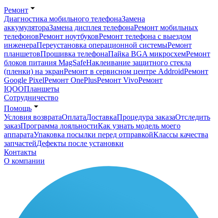
Ремонт
Диагностика мобильного телефона
Замена
аккумулятора
Замена дисплея телефона
Ремонт мобильных
телефонов
Ремонт ноутбуков
Ремонт телефона с выездом
инженера
Переустановка операционной системы
Ремонт
планшетов
Прошивка телефона
Пайка BGA микросхем
Ремонт
блоков питания MagSafe
Наклеивание защитного стекла
(пленки) на экран
Ремонт в сервисном центре Addroid
Ремонт
Google Pixel
Ремонт OnePlus
Ремонт Vivo
Ремонт
IQOO
Планшеты
Сотрудничество
Помощь
Условия возврата
Оплата
Доставка
Процедура заказа
Отследить
заказ
Программа лояльности
Как узнать модель моего
аппарата
Упаковка посылки перед отправкой
Классы качества
запчастей
Дефекты после установки
Контакты
О компании