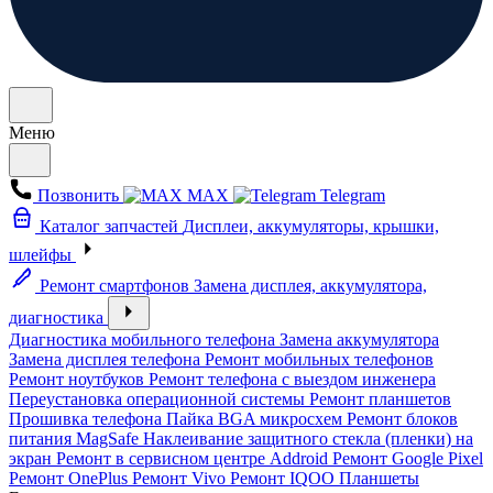
Меню
Позвонить
MAX
Telegram
Каталог запчастей
Дисплеи, аккумуляторы, крышки,
шлейфы
Ремонт смартфонов
Замена дисплея, аккумулятора,
диагностика
Диагностика мобильного телефона
Замена аккумулятора
Замена дисплея телефона
Ремонт мобильных телефонов
Ремонт ноутбуков
Ремонт телефона с выездом инженера
Переустановка операционной системы
Ремонт планшетов
Прошивка телефона
Пайка BGA микросхем
Ремонт блоков
питания MagSafe
Наклеивание защитного стекла (пленки) на
экран
Ремонт в сервисном центре Addroid
Ремонт Google Pixel
Ремонт OnePlus
Ремонт Vivo
Ремонт IQOO
Планшеты