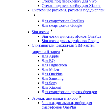
Стекла под переклейку для Vivo
Стекла под переклейку для Xiaomi
Системные разъемы, разъемы под дисплеи
Для смартфонов OnePlus
Для смартфонов Google
Sim лотки
Sim лотки для смартфонов OnePlus
Sim лотки для смартфонов Google
Считыватели, держатели SIM-карты,
защелки батареи
Для Apple
Для BQ
Для Highscreen
Для Meizu
Для OnePlus
Для Samsung
Для Sony
Для Xiaomi
Для смартфонов других брендов
Звонки, динамики и вибро
Звонки, динамики, вибро для
смартфонов OnePlus