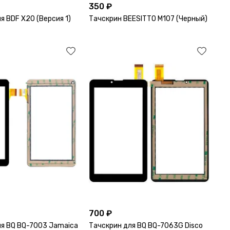
350 ₽
я BDF X20 (Версия 1)
Тачскрин BEESITTO M107 (Черный)
700 ₽
ля BQ BQ-7003 Jamaica
Тачскрин для BQ BQ-7063G Disco