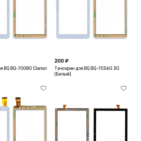
200 ₽
я BQ BQ-7008G Clarion
Тачскрин для BQ BQ-7056G 3G
(Белый)