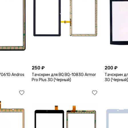
250 ₽
200 ₽
7061G Andros
Тачскрин для BQ BQ-1083G Armor
Тачскрин дл
Pro Plus 3G (Черный)
3G (Черный