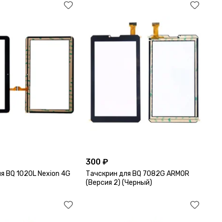
300 ₽
я BQ 1020L Nexion 4G
Тачскрин для BQ 7082G ARMOR
(Версия 2) (Черный)