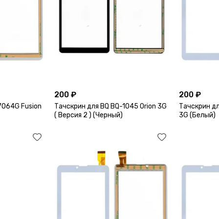
200 ₽
200 ₽
7064G Fusion
Тачскрин для BQ BQ-1045 Orion 3G
Тачскрин дл
( Версия 2 ) (Черный)
3G (Белый)