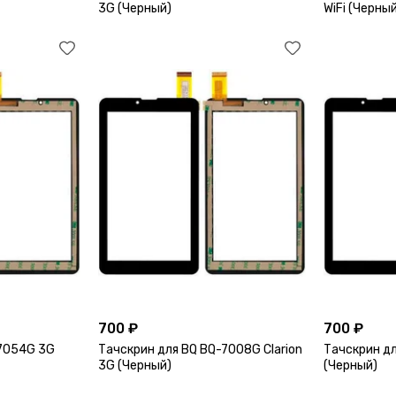
3G (Черный)
WiFi (Черны
700 ₽
700 ₽
-7054G 3G
Тачскрин для BQ BQ-7008G Clarion
Тачскрин д
3G (Черный)
(Черный)