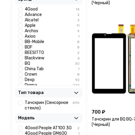
(Черный)
4Good
14
Advance
2
Alcatel
3
Apple
11
Archos
9
Axioo
1
BB-Mobile
8
BDF
8
BEESITTO
2
Blackview
6
BQ
30
China Tab
1
Crown
8
Dexp
92
Digma
229
Egopad
2
Тип товара
Eplutus
2
ORIGberry
60
Тачскрин (Сенсорное
490
Prestigio
1
стекло)
700 ₽
TurboPad
1
Модель
Тачскрин для BQ BQ
(Черный)
4Good People AT100 3G
2
4Good People GM600
1