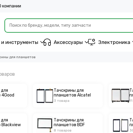
О компании
 и инструменты
Аксессуары
Электроника
рины для планшетов
 для
Тачскрины для
Т
 4Good
планшетов Alcatel
п
3 товара
1
 для
Тачскрины для
Т
 Blackview
планшетов BDF
п
8 товаров
3