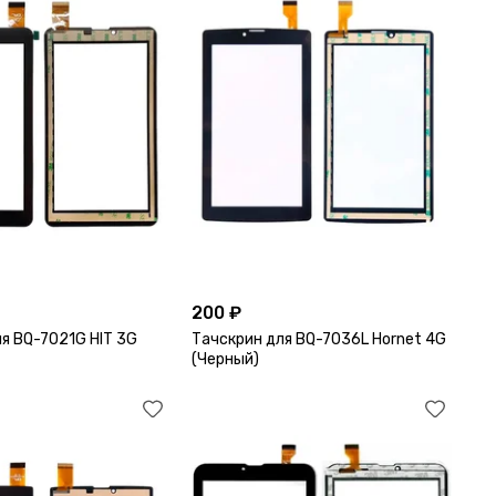
200 ₽
я BQ-7021G HIT 3G
Тачскрин для BQ-7036L Hornet 4G
(Черный)