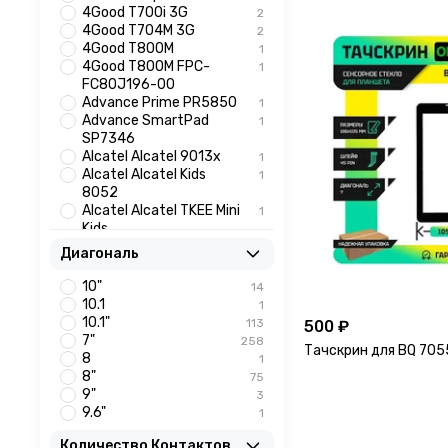
4Good T700i 3G
2
4Good T704M 3G
2
4Good T800M
1
4Good T800M FPC-
1
FC80J196-00
Advance Prime PR5850
1
Advance SmartPad
1
SP7346
Alcatel Alcatel 9013x
1
Alcatel Alcatel Kids
1
8052
Alcatel Alcatel TKEE Mini
1
Kids
Archos 101 Copper 3G
1
Диагональ
(AC101BCV)
Archos 70B Copper 3G
2
10"
14
Archos 70B Xenon 3G
2
10.1
1
Archos 70C Cobalt WiFi
1
10.1"
113
500 ₽
Archos 70 Neon Plus
1
7"
258
Тачскрин для BQ 705
WiFi
8
1
Archos Access 70 3G
1
8"
75
Archos Core 70 3G
1
9"
3
(AC70CR3GV2)
9.6"
1
Axioo My Tab A80
1
BB-Mobile Techno 7.0
Количество Контактов
2