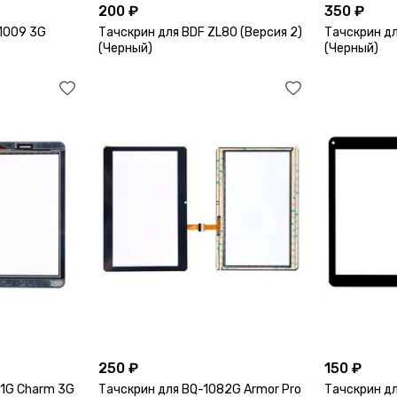
200 ₽
350 ₽
1009 3G
Тачскрин для BDF ZL80 (Версия 2)
Тачскрин дл
(Черный)
(Черный)
250 ₽
150 ₽
81G Charm 3G
Тачскрин для BQ-1082G Armor Pro
Тачскрин д