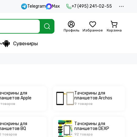
Telegram
Max
+7 (495) 241-02-55
Профиль
Избранное
Корзина
Сувениры
ачскрины для
Тачскрины для
ланшетов Apple
планшетов Archos
1 товаров
9 товаров
ачскрины для
Тачскрины для
ланшетов BQ
планшетов DEXP
0 товаров
92 товара