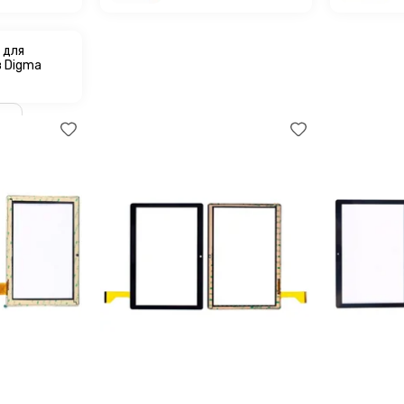
 для
 Digma