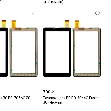
й)
3G (Черный)
700 ₽
ля BQ BQ-7056G 3G
Тачскрин для BQ BQ-7064G Fusion
3G (Черный)