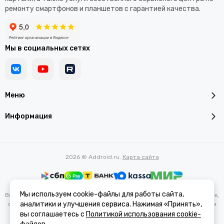
ремонту смартфонов и планшетов с гарантией качества.
Мы в социальных сетях
Меню
Информация
2026 © Addroid.ru.
Карта сайта
Мы используем cookie-файлы для работы сайта,
Вся представленная на сайте информация, касающаяся характеристик,
аналитики и улучшения сервиса. Нажимая «Принять»,
стоимости товаров и услуг, носит информационный характер и ни при
каких условиях не является публичной офертой, определяемой
вы соглашаетесь с
Политикой использования cookie-
положениями Статьи 437(2) Гражданского кодекса РФ.