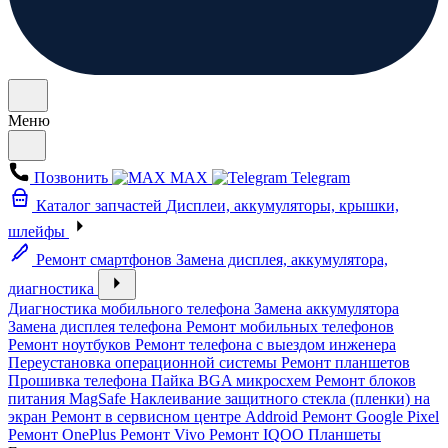
Меню
Позвонить
MAX
Telegram
Каталог запчастей
Дисплеи, аккумуляторы, крышки,
шлейфы
Ремонт смартфонов
Замена дисплея, аккумулятора,
диагностика
Диагностика мобильного телефона
Замена аккумулятора
Замена дисплея телефона
Ремонт мобильных телефонов
Ремонт ноутбуков
Ремонт телефона с выездом инженера
Переустановка операционной системы
Ремонт планшетов
Прошивка телефона
Пайка BGA микросхем
Ремонт блоков
питания MagSafe
Наклеивание защитного стекла (пленки) на
экран
Ремонт в сервисном центре Addroid
Ремонт Google Pixel
Ремонт OnePlus
Ремонт Vivo
Ремонт IQOO
Планшеты