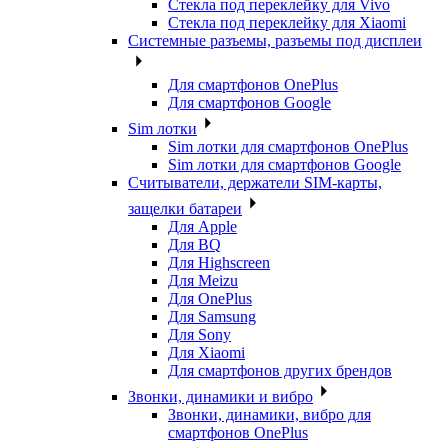
Стекла под переклейку для Vivo
Стекла под переклейку для Xiaomi
Системные разъемы, разъемы под дисплеи
Для смартфонов OnePlus
Для смартфонов Google
Sim лотки
Sim лотки для смартфонов OnePlus
Sim лотки для смартфонов Google
Считыватели, держатели SIM-карты,
защелки батареи
Для Apple
Для BQ
Для Highscreen
Для Meizu
Для OnePlus
Для Samsung
Для Sony
Для Xiaomi
Для смартфонов других брендов
Звонки, динамики и вибро
Звонки, динамики, вибро для
смартфонов OnePlus