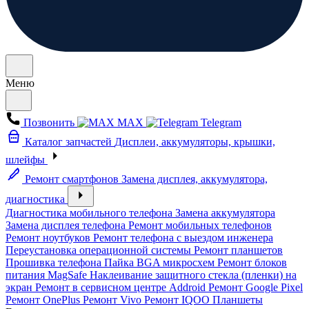
Меню
Позвонить
MAX
Telegram
Каталог запчастей
Дисплеи, аккумуляторы, крышки,
шлейфы
Ремонт смартфонов
Замена дисплея, аккумулятора,
диагностика
Диагностика мобильного телефона
Замена аккумулятора
Замена дисплея телефона
Ремонт мобильных телефонов
Ремонт ноутбуков
Ремонт телефона с выездом инженера
Переустановка операционной системы
Ремонт планшетов
Прошивка телефона
Пайка BGA микросхем
Ремонт блоков
питания MagSafe
Наклеивание защитного стекла (пленки) на
экран
Ремонт в сервисном центре Addroid
Ремонт Google Pixel
Ремонт OnePlus
Ремонт Vivo
Ремонт IQOO
Планшеты