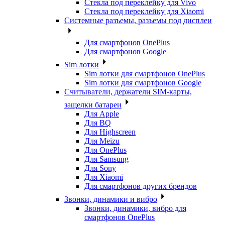
Стекла под переклейку для Vivo
Стекла под переклейку для Xiaomi
Системные разъемы, разъемы под дисплеи
Для смартфонов OnePlus
Для смартфонов Google
Sim лотки
Sim лотки для смартфонов OnePlus
Sim лотки для смартфонов Google
Считыватели, держатели SIM-карты,
защелки батареи
Для Apple
Для BQ
Для Highscreen
Для Meizu
Для OnePlus
Для Samsung
Для Sony
Для Xiaomi
Для смартфонов других брендов
Звонки, динамики и вибро
Звонки, динамики, вибро для
смартфонов OnePlus