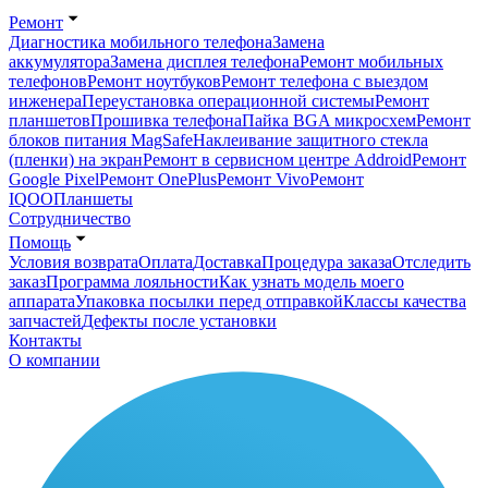
Ремонт
Диагностика мобильного телефона
Замена
аккумулятора
Замена дисплея телефона
Ремонт мобильных
телефонов
Ремонт ноутбуков
Ремонт телефона с выездом
инженера
Переустановка операционной системы
Ремонт
планшетов
Прошивка телефона
Пайка BGA микросхем
Ремонт
блоков питания MagSafe
Наклеивание защитного стекла
(пленки) на экран
Ремонт в сервисном центре Addroid
Ремонт
Google Pixel
Ремонт OnePlus
Ремонт Vivo
Ремонт
IQOO
Планшеты
Сотрудничество
Помощь
Условия возврата
Оплата
Доставка
Процедура заказа
Отследить
заказ
Программа лояльности
Как узнать модель моего
аппарата
Упаковка посылки перед отправкой
Классы качества
запчастей
Дефекты после установки
Контакты
О компании