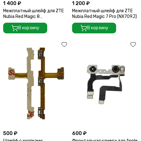
1 400 ₽
1 200 ₽
Межплатный шлейф для ZTE
Межплатный шлейф для ZTE
Nubia Red Magic 8
Nubia Red Magic 7 Pro (NX709J)
(NX729_J_V1ACVF) (2237)
В корзину
В корзину
500 ₽
600 ₽
Шлейф с кнопками
Фронтальная камера для Apple