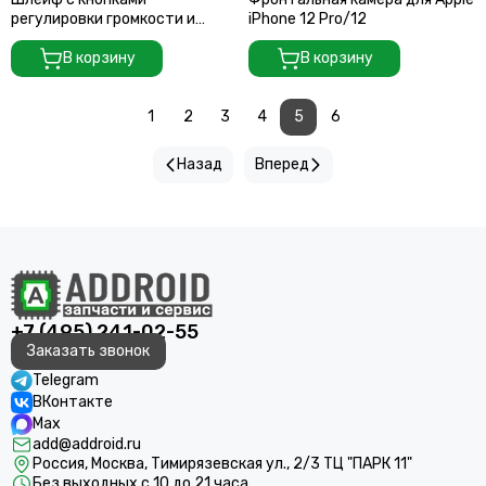
регулировки громкости и
iPhone 12 Pro/12
включения для Vivo X200
В корзину
В корзину
1
2
3
4
5
6
Назад
Вперед
+7 (495) 241-02-55
Заказать звонок
Telegram
ВКонтакте
Max
add@addroid.ru
Россия, Москва, Тимирязевская ул., 2/3 ТЦ "ПАРК 11"
Без выходных с 10 до 21 часа