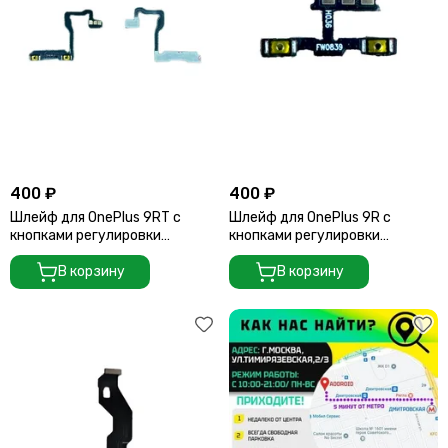
Считыватели, держатели SIM-карты, защелки батареи
Звонки, динамики и вибро
Шлейфы
Антенны
Проклейки дисплейного модуля
400 ₽
400 ₽
Шлейф для OnePlus 9RT с
Шлейф для OnePlus 9R с
кнопками регулировки
кнопками регулировки
громкости
громкости
В корзину
В корзину